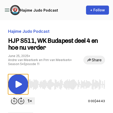
+ Follow
Hajime Judo Podcast
Hajime Judo Podcast
HJP S511, WK Budapest deel 4 en
hoe nu verder
June 25, 2025
•
Share
Andre van Meerkerk en Pim van Meerkerk
•
Season 5
•
Episode 11
Use Left/Right to seek, Home/End to jump to st
0:00
|
44:43