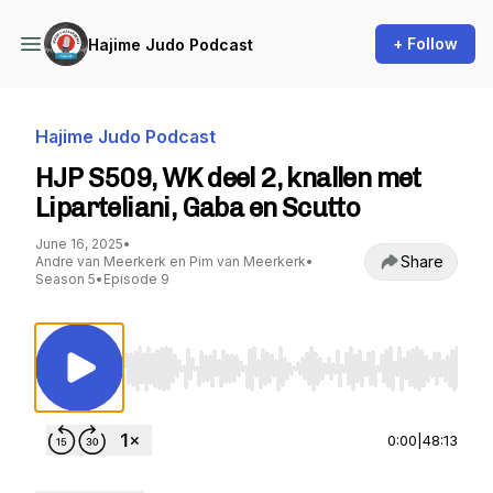
+ Follow
Hajime Judo Podcast
Hajime Judo Podcast
HJP S509, WK deel 2, knallen met
Liparteliani, Gaba en Scutto
June 16, 2025
•
Share
Andre van Meerkerk en Pim van Meerkerk
•
Season 5
•
Episode 9
Use Left/Right to seek, Home/End to jump to st
0:00
|
48:13